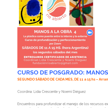
CURSO DE POSGRADO: MANOS
SEGUNDO SÁBADO DE CADA MES, DE 11 a 15 hs – Arra
Coordina: Lidia Crescente y Noemí Diéguez
Encuentros para profundizar el manejo de los recursos ex